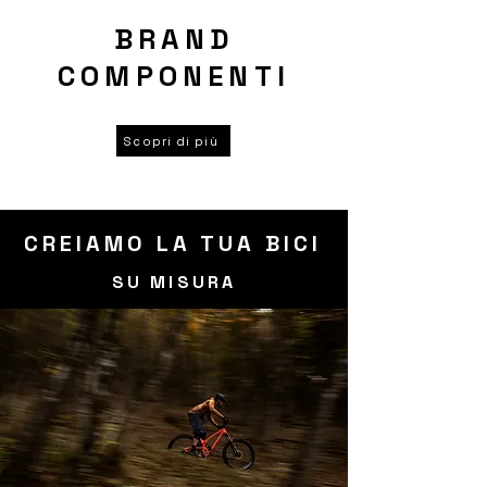
BRAND
COMPONENTI
Scopri di più
CREIAMO LA T
UA BICI
SU MIS
UR
A