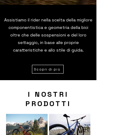
Assistiamo il rider nella scelta della migliore
componentistica e geometria della bici
oltre che delle sospensioni e del loro
settaggio,
in base alle proprie
caratteristiche e allo stile di guida.
Scopri di più
I NOSTRI
PRODOTTI