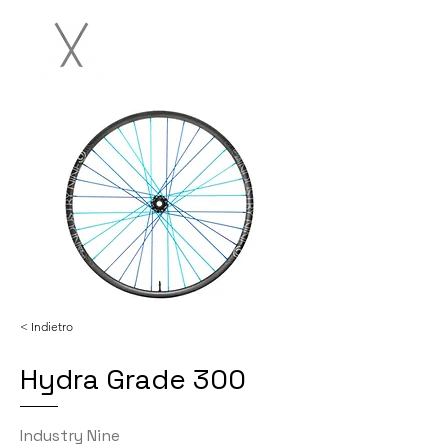
< Indietro
Hydra Grade 300
Industry Nine