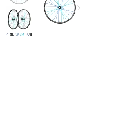
Se vuoi ricevere più informazioni sul
prezzo
contattaci:
Richiedi preventivo
(+39) 0436
1996218
info@nordland-outdoor.com
© 2024 Dolomiti Bike Company Srl​ | 32043 Cortina d'Ampezzo (BL) |